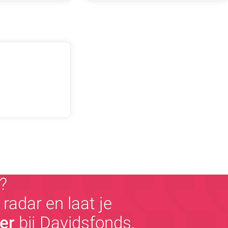
?
radar en laat je
ger
bij Davidsfonds.